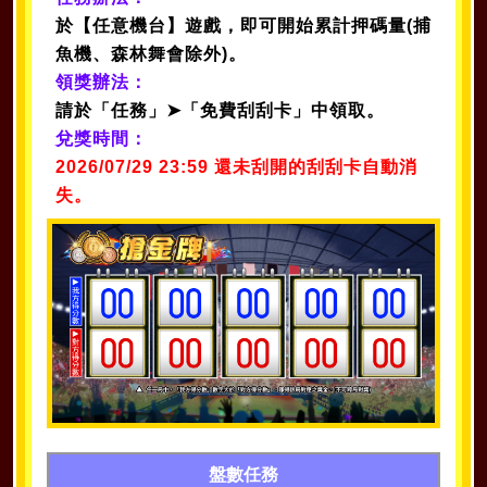
於【任意機台】遊戲，即可開始累計押碼量(捕
魚機、森林舞會除外)。
領獎辦法：
請於「任務」➤「免費刮刮卡」中領取。
兌獎時間：
2026/07/29 23:59 還未刮開的刮刮卡自動消
失。
盤數任務