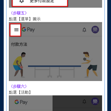
《步驟五》
點選【選單】圖示
《步驟六》
點選【活動】