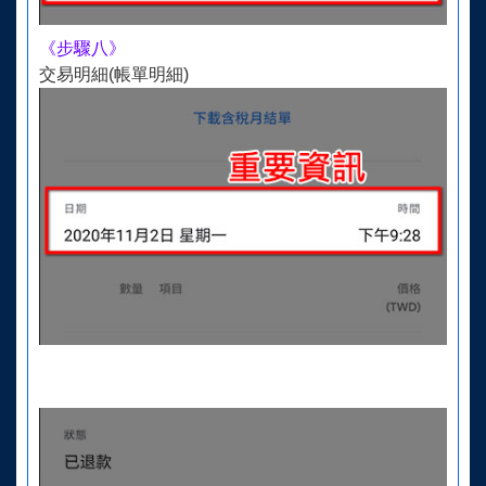
《步驟八》
交易明細(帳單明細)