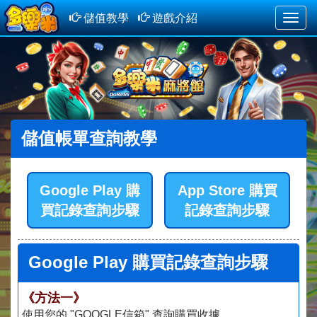
儲值教學
遊戲介紹
Toggle
naviga
儲值帳單查詢教學
Google Play 購
App Store 購買
買記錄查詢步驟
記錄查詢步驟
Google Play 購買記錄查詢步驟
《方法一》
使用您的 "GOOGLE信箱" 查詢購買收據