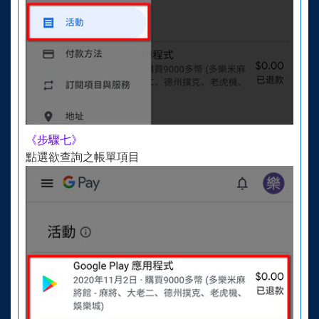
《步驟七》
點選欲查詢之帳單項目