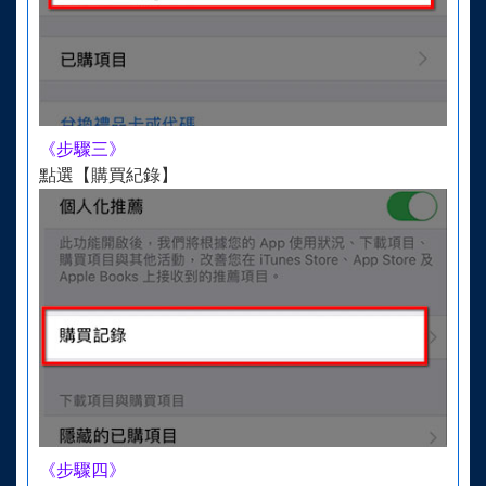
《步驟三》
點選【購買紀錄】
《步驟四》