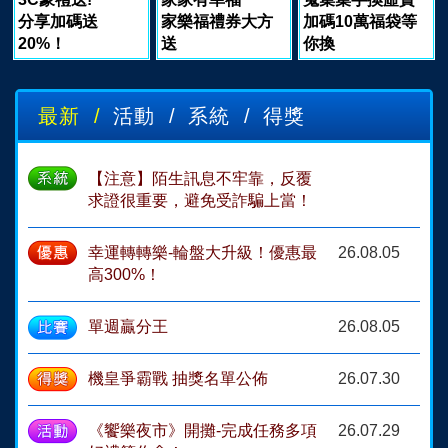
分享加碼送
家樂福禮券大方
加碼10萬福袋等
20%！
送
你換
最新 /
活動 /
系統 /
得獎
【注意】陌生訊息不牢靠，反覆
求證很重要，避免受詐騙上當！
幸運轉轉樂-輪盤大升級！優惠最
26.08.05
高300%！
單週贏分王
26.08.05
機皇爭霸戰 抽獎名單公佈
26.07.30
《饗樂夜市》開攤-完成任務多項
26.07.29