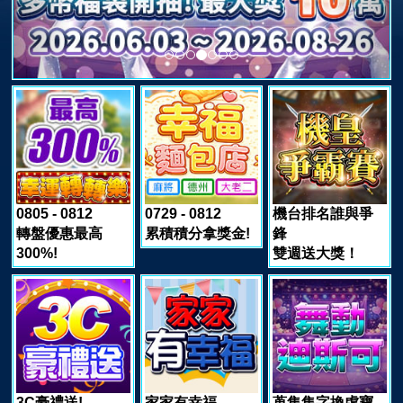
0805 - 0812
0729 - 0812
機台排名誰與爭
轉盤優惠最高
累積積分拿獎金!
鋒
300%!
雙週送大獎！
3C豪禮送!
家家有幸福
蒐集集字換虛寶