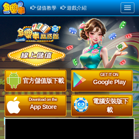
儲值教學
遊戲介紹
Toggle
naviga
GET IT ON
官方儲值版下載
Google Play
Download on the
電腦安裝版下
App Store
載