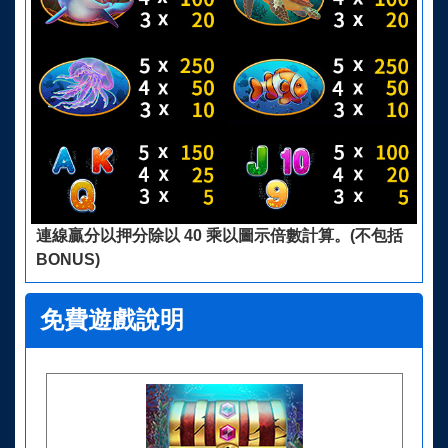
連線贏分以押分除以 40 乘以圖示倍數計算。(不包括
BONUS)
免費遊戲說明