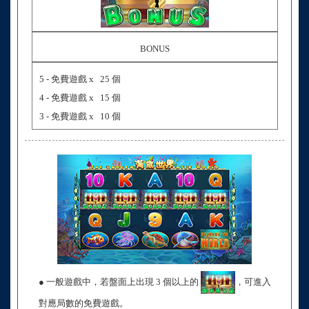
BONUS
5 - 免費遊戲 x 25 個
4 - 免費遊戲 x 15 個
3 - 免費遊戲 x 10 個
● 一般遊戲中，若盤面上出現 3 個以上的
，可進入
對應局數的免費遊戲。