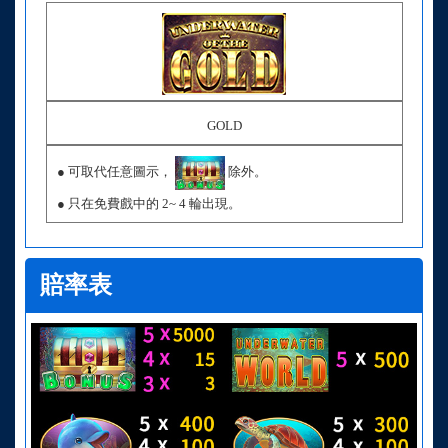
GOLD
● 可取代任意圖示，
除外。
● 只在免費戲中的 2~ 4 輪出現。
賠率表