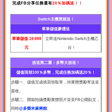
完成FB分享任務還有
20％加碼送！！
Switch主機買就送！
單筆儲值豪禮送
單筆儲值 19,999
立即送Nintendo Switch主機乙
元
台！
放送第二重：多幣大放送！
儲值現領100％多幣，完成任務加碼送20％！
步驟一、儲值完成填寫領取單，待實體獎勵寄送並
簽收。
步驟二、開箱拍攝獎勵實體照片並至FB公開貼文，
同時
@多樂米麻將館
。