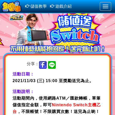
儲值教學
遊戲介紹
Toggle
naviga
分享：
活動日期：
2021/11/03 (三) 15:00 至獎勵送完為止。
活動說明：
活動期間內，使用網路ATM／匯款轉帳，單筆
儲值指定金額，即可
Nintendo Switch主機乙
台
，不限帳號！不限購買次數！送完為止喲！