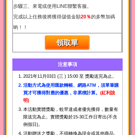
步驟三、來電或使用LINE聯繫客服。
完成以上任務後將獲得儲值金額
20％
的多幣加碼
喲！！
領取單
注意事項
2021年11月03日 (三 ) 15:00 至 獎勵送完為止。
活動方式為使用匯款轉帳、網路ATM，須單筆購
買才可獲得對應的優惠，非累積計算。
(紅利說
明)
本活動實體獎勵，較早達成者優先獲得，數量有
限送完為止。實體獎勵於15-30工作日寄出(不含
例假日)。
活動贈送之獎勵，不得轉換為現金或其他商品。